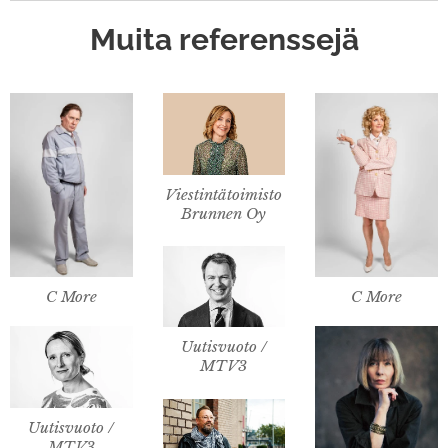
Muita referenssejä
Viestintätoimisto
Brunnen Oy
C More
C More
Uutisvuoto /
MTV3
Uutisvuoto /
MTV3