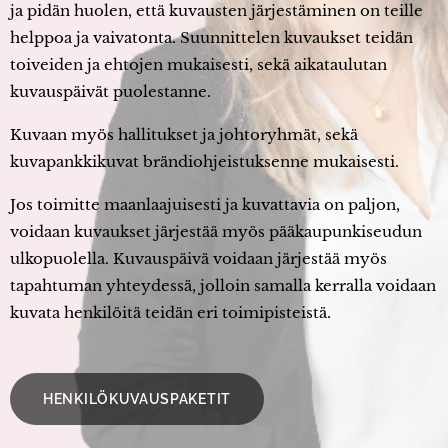
ja pidän huolen, että kuvausten järjestäminen on teille
helppoa ja vaivatonta. Suunnittelen kuvaukset teidän
toiveiden ja ehtojen mukaisesti, sekä aikataulutan
kuvauspäivät puolestanne.
Kuvaan myös hallitukset ja johtoryhmät, sekä
kuvapankkikuvat brändiohjeistuksenne mukaisesti.
Jos toimitte maanlaajuisesti ja kuvattavia on paljon,
voidaan kuvaukset järjestää myös pääkaupunkiseudun
ulkopuolella. Kuvauspäivä voidaan järjestää myös
tapahtuman yhteydessä, jolloin samalla kerralla voidaan
kuvata henkilöitä teidän eri toimipisteistä.
HENKILÖKUVAUSPAKETIT