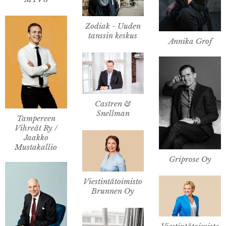
Zodiak - Uuden
tanssin keskus
Annika Grof
Castren &
Snellman
Tampereen
Vihreät Ry /
Jaakko
Mustakallio
Griprose Oy
Viestintätoimisto
Brunnen Oy