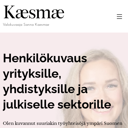
Valokuvaaja Sanna Kaesmae
Henkilökuvaus
yrityksille,
yhdistyksille ja
julkiselle sektorille
Olen kuvannut suuriakin työyhteisöjä ympäri Suomen